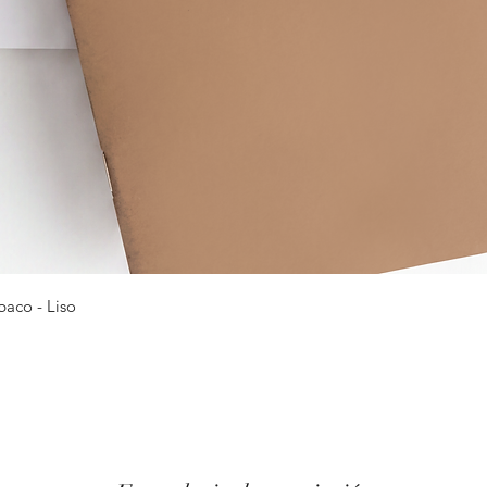
Vista rápida
baco - Liso