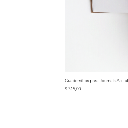
Cuadernillos para Journals A5 Ta
Precio
$ 315,00