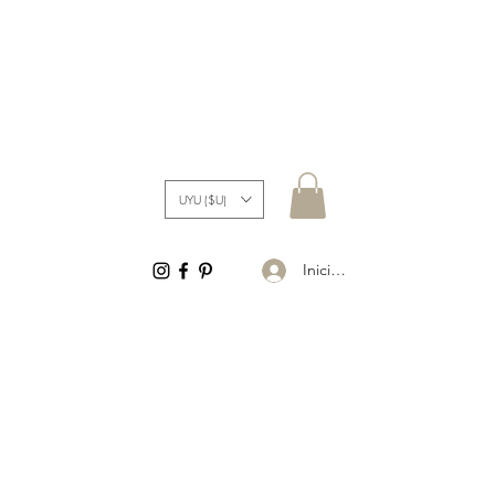
UYU ($U)
Iniciar sesión
S