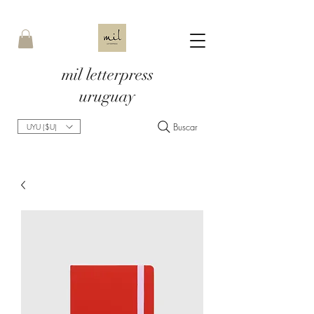
mil letterpress
uruguay
Buscar
UYU ($U)