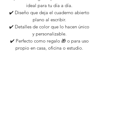
ideal para tu día a día.
✔️ Diseño que deja el cuaderno abierto
plano al escribir.
✔️ Detalles de color que lo hacen único
y personalizable.
✔️ Perfecto como regalo 🎁 o para uso
propio en casa, oficina o estudio.
Podés retirarlo por Punta Gorda si
estás en Montevideo y sino te lo
enviamos a cualquier lugar del país.