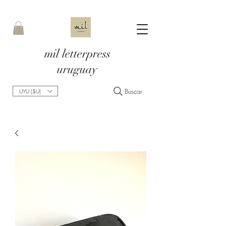
mil letterpress
uruguay
Buscar
UYU ($U)