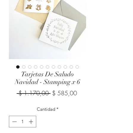
Tarjetas De Saludo
Navidad - Stamping x 6
Precio
Precio
 $ 1.170,00 
$ 585,00
de
Cantidad
*
oferta