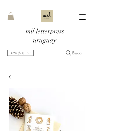
mil letterpress
uruguay
Buscar
UYU ($U)