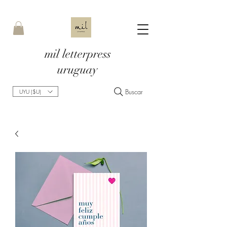
mil letterpress
uruguay
Buscar
UYU ($U)