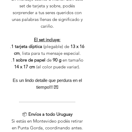
set de tarjeta y sobre, podés
sorprender a tus seres queridos con
unas palabras llenas de significado y
cariño.
El set incluye:
.
1 tarjeta díptica
(plegable) de
13 x 16
cm
, lista para tu mensaje especial.
.
1 sobre de papel
de
90 g
en tamaño
14 x 17 cm
(el color puede variar).
Es un lindo detalle que perdura en el
tiempo!!! 💌
................................................
📦
Envíos a todo Uruguay
Si estás en Montevideo podés retirar
en Punta Gorda, coordinando antes.