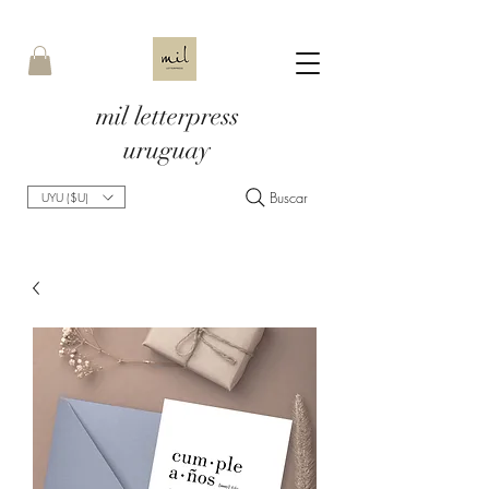
mil letterpress
uruguay
Buscar
UYU ($U)