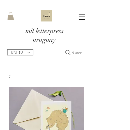
mil letterpress
uruguay
Buscar
UYU ($U)