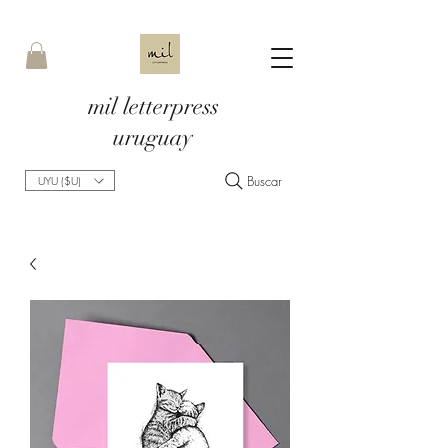
mil letterpress
uruguay
Buscar
UYU ($U)