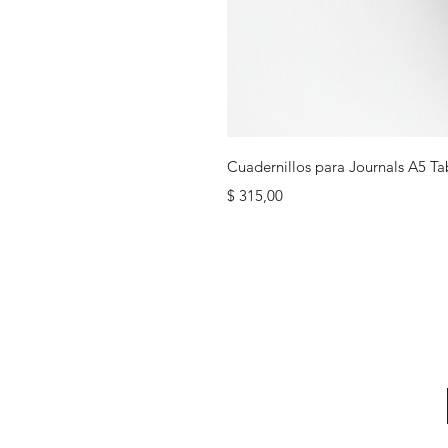
Cuadernillos para Journals A5 Ta
Precio
$ 315,00