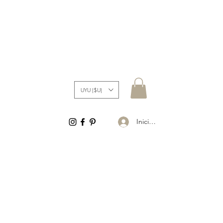
UYU ($U)
Iniciar sesión
S