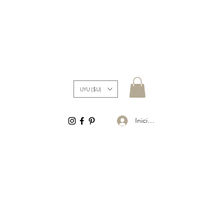
UYU ($U)
Iniciar sesión
S