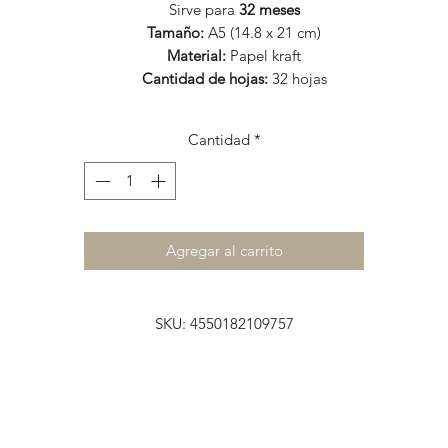
Sirve para
32 meses
Tamaño:
A5 (14.8 x 21 cm)​
Material:
Papel kraft​
Cantidad de hojas:
32 hojas​
Cantidad
*
Agregar al carrito
SKU: 4550182109757