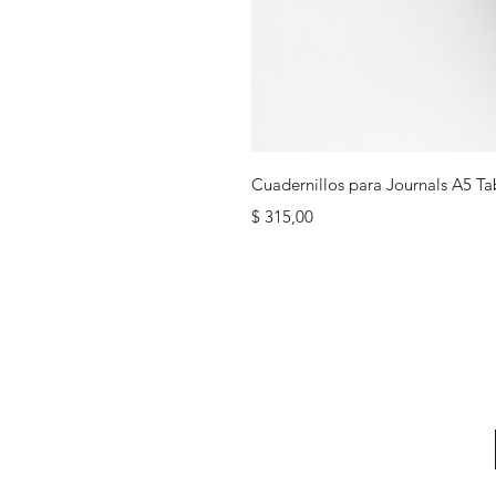
Cuadernillos para Journals A5 Ta
Precio
$ 315,00