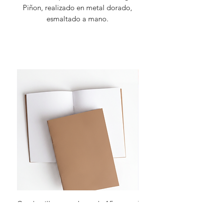
Piñon, realizado en metal dorado,
esmaltado a mano.
Cuadernillos para Journals A5
Tarjetas De Saludo Rayas
Tabaco - Liso
Precio