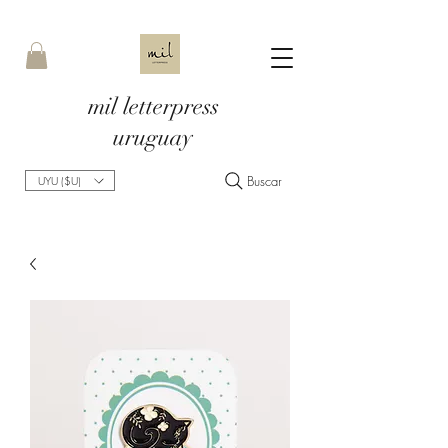
mil letterpress
uruguay
Buscar
UYU ($U)