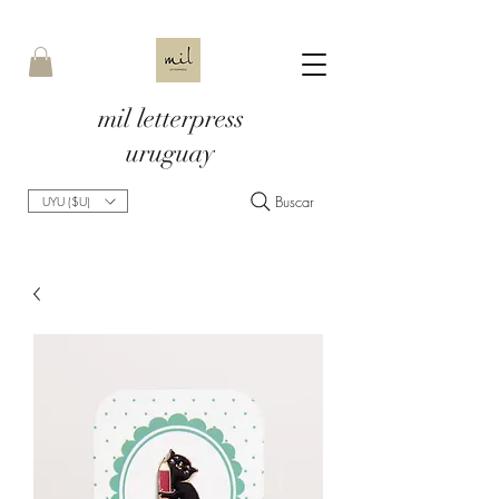
mil letterpress
uruguay
Buscar
UYU ($U)