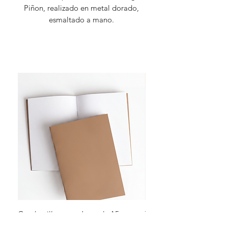
Piñon, realizado en metal dorado,
esmaltado a mano.
Cuadernillos para Journals A5
Tarjetas De Saludo Rayas
Tabaco - Liso
Precio