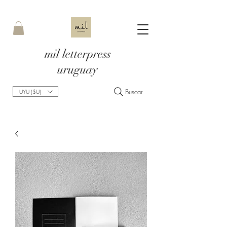
mil letterpress
uruguay
Buscar
UYU ($U)