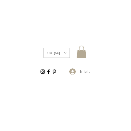
UYU ($U)
Iniciar sesión
S