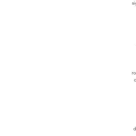
si
ro
d
d