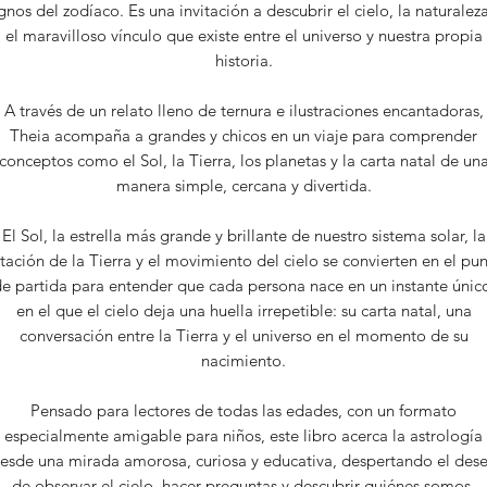
gnos del zodíaco. Es una invitación a descubrir el cielo, la naturalez
el maravilloso vínculo que existe entre el universo y nuestra propia
historia.
A través de un relato lleno de ternura e ilustraciones encantadoras,
Theia acompaña a grandes y chicos en un viaje para comprender
conceptos como el Sol, la Tierra, los planetas y la carta natal de un
manera simple, cercana y divertida.
El Sol, la estrella más grande y brillante de nuestro sistema solar, la
tación de la Tierra y el movimiento del cielo se convierten en el pu
e partida para entender que cada persona nace en un instante únic
en el que el cielo deja una huella irrepetible: su carta natal, una
conversación entre la Tierra y el universo en el momento de su
nacimiento.
Pensado para lectores de todas las edades, con un formato
especialmente amigable para niños, este libro acerca la astrología
esde una mirada amorosa, curiosa y educativa, despertando el des
de observar el cielo, hacer preguntas y descubrir quiénes somos.