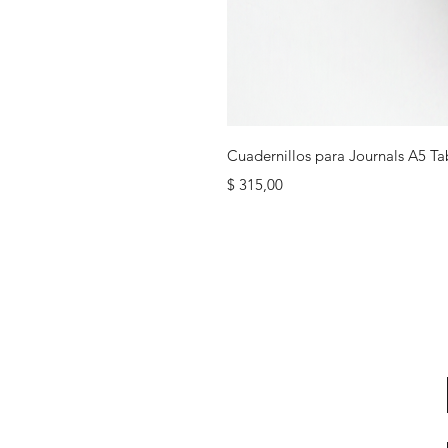
Cuadernillos para Journals A5 Ta
Precio
$ 315,00