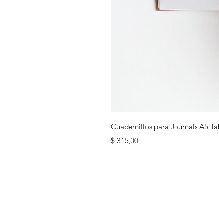
Cuadernillos para Journals A5 Ta
Precio
$ 315,00