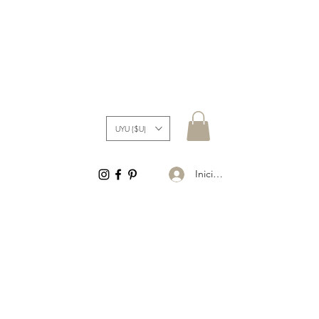
UYU ($U)
Iniciar sesión
S