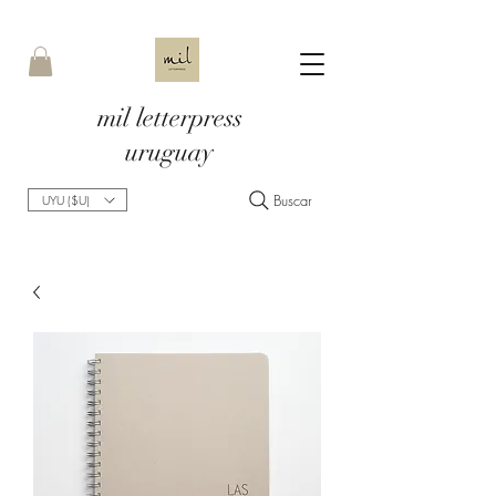
mil letterpress
uruguay
Buscar
UYU ($U)