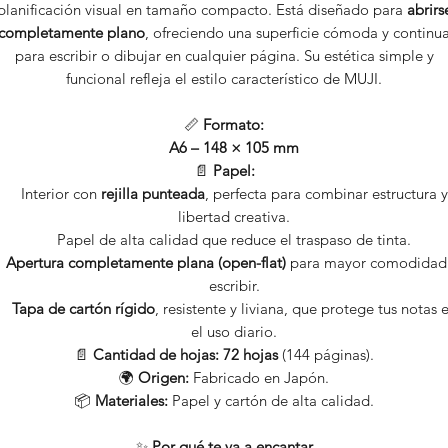
planificación visual en tamaño compacto. Está diseñado para
abrirs
completamente plano
, ofreciendo una superficie cómoda y continu
para escribir o dibujar en cualquier página. Su estética simple y
funcional refleja el estilo característico de MUJI.
📏
Formato:
A6 – 148 × 105 mm
📄
Papel:
Interior con
rejilla punteada
, perfecta para combinar estructura y
libertad creativa.
Papel de alta calidad que reduce el traspaso de tinta.
Apertura completamente plana (open-flat)
para mayor comodidad 
escribir.
Tapa de cartón rígido
, resistente y liviana, que protege tus notas 
el uso diario.
📄
Cantidad de hojas: 72 hojas
(144 páginas).
🌍
Origen:
Fabricado en Japón.
📦
Materiales:
Papel y cartón de alta calidad.
✨
Por qué te va a encantar