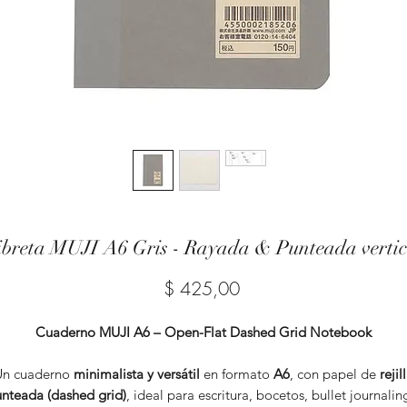
ibreta MUJI A6 Gris - Rayada & Punteada vertic
Precio
$ 425,00
Cuaderno MUJI A6 – Open-Flat Dashed Grid Notebook
Un cuaderno
minimalista y versátil
en formato
A6
, con papel de
rejil
nteada (dashed grid)
, ideal para escritura, bocetos, bullet journalin