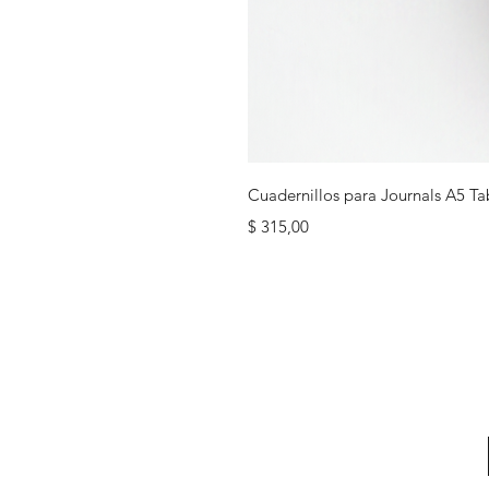
Cuadernillos para Journals A5 Ta
Precio
$ 315,00