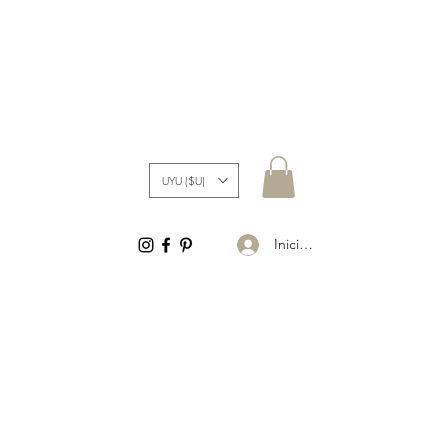
UYU ($U)
Iniciar sesión
S