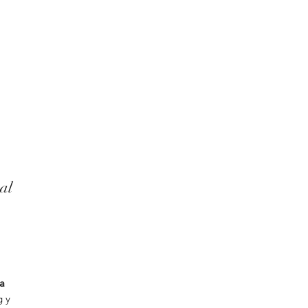
al
la
g y