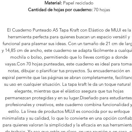
Material:
Papel reciclado
Cantidad de hojas por cuaderno:
70 hojas​
El Cuaderno Punteado A5 Tapa Kraft con Elástico de MUJI es la
herramienta perfecta para quienes buscan un espacio versátil y
funcional para plasmar sus ideas. Con un tamaño de 21 cm de lar
y 14,85 cm de ancho, este cuaderno se adapta fácilmente a cualqu
mochila o bolso, permitiendo que lo lleves contigo a donde
vayas.Con 70 hojas punteadas, este cuaderno es ideal para toma
notas, dibujar o planificar tus proyectos. Su encuadernación en
espiral permite que las páginas se abran completamente, facilitan
su uso en cualquier situación. La tapa kraft le da un toque natural
elegante, mientras que el elástico asegura que tus hojas
permanezcan protegidas y en su lugar.Diseñado para estudiantes
profesionales y creativos, este cuaderno combina funcionalidad 
estilo. La línea de productos MUJI es conocida por su enfoque
minimalista y su calidad, lo que lo convierte en una opción confiab
para quienes valoran la simplicidad y la eficacia en sus herramient
de trabajo. Ya sea que estés en clase, en una reunión o en casa, e