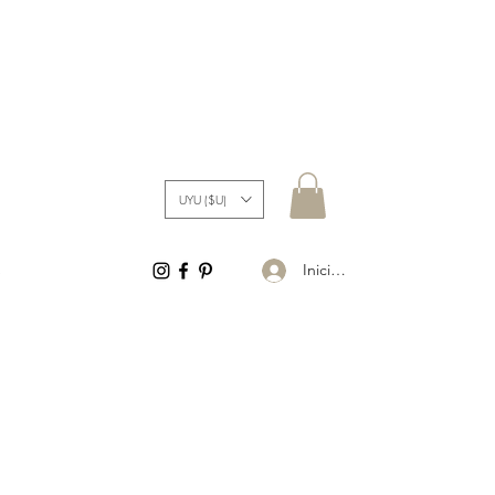
UYU ($U)
Iniciar sesión
S