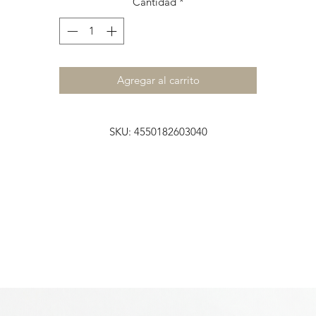
Cantidad
*
Agregar al carrito
SKU: 4550182603040