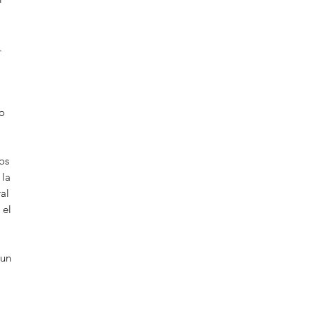
.
no
os
 la
al
 el
 un