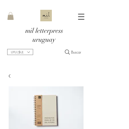
mil letterpress
uruguay
Buscar
UYU ($U)