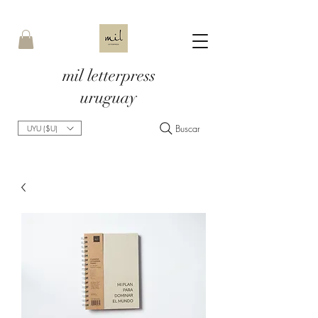
mil letterpress
uruguay
Buscar
UYU ($U)