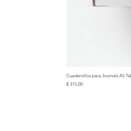
Cuadernillos para Journals A5 Ta
Precio
$ 315,00