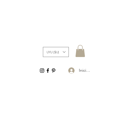
UYU ($U)
Iniciar sesión
S