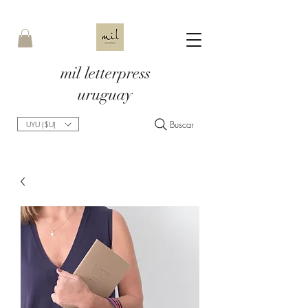
mil letterpress
uruguay
Buscar
UYU ($U)