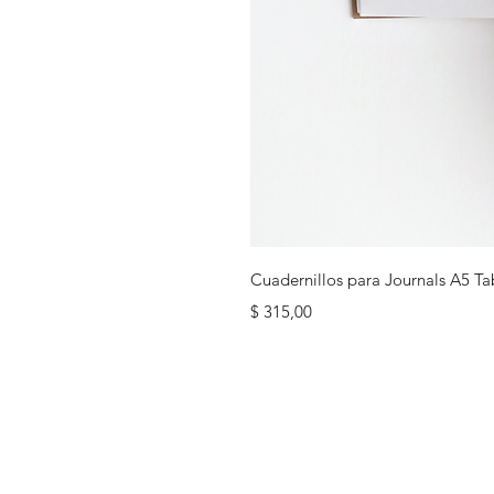
Cuadernillos para Journals A5 Ta
Precio
$ 315,00