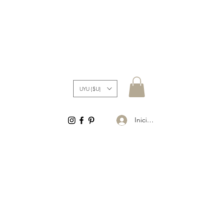
UYU ($U)
Iniciar sesión
S