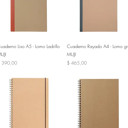
Vista rápida
Vista rápida
uaderno Liso A5 - Lomo Ladrillo
Cuaderno Rayado A4 - Lomo gr
UJI
MUJI
recio
Precio
 390,00
$ 465,00