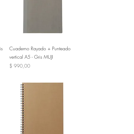
Vista rápida
is
Cuaderno Rayado + Punteado
vertical A5 - Gris MUJI
Precio
$ 990,00