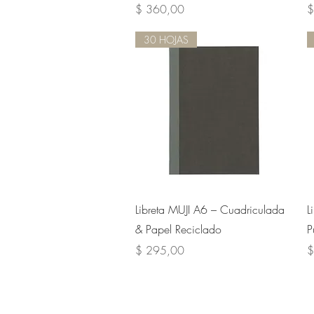
Precio
P
$ 360,00
$
30 HOJAS
Vista rápida
Libreta MUJI A6 – Cuadriculada
L
& Papel Reciclado
P
Precio
P
$ 295,00
$