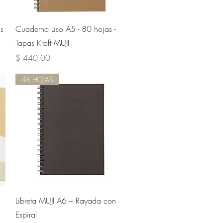
Vista rápida
s
Cuaderno Liso A5 - 80 hojas -
Tapas Kraft MUJI
Precio
$ 440,00
48 HOJAS
Vista rápida
Libreta MUJI A6 – Rayada con
Espiral