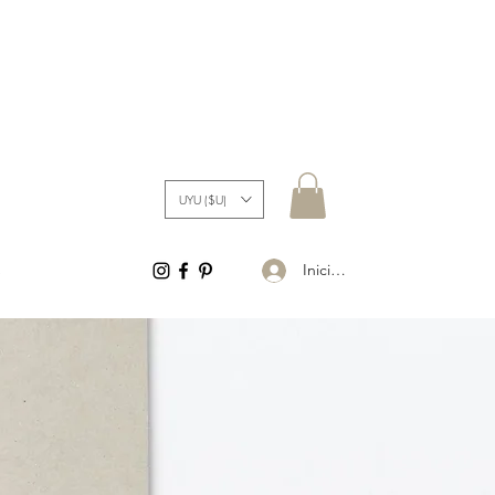
UYU ($U)
Iniciar sesión
S