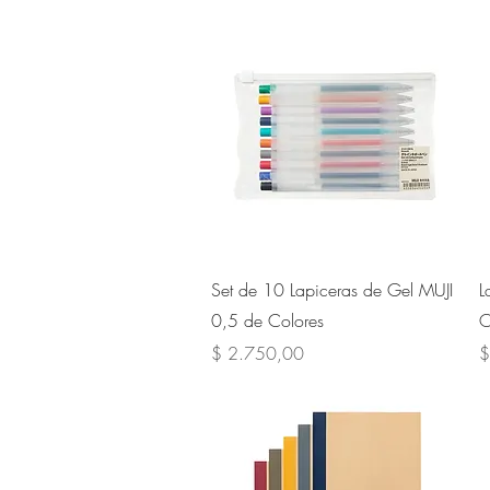
Vista rápida
Set de 10 Lapiceras de Gel MUJI
L
0,5 de Colores
O
Precio
P
$ 2.750,00
$