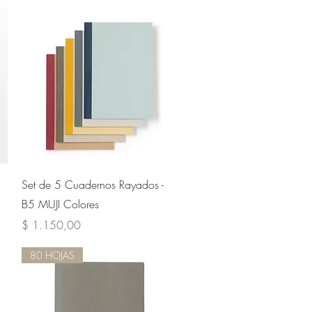
Vista rápida
Set de 5 Cuadernos Rayados -
B5 MUJI Colores
Precio
$ 1.150,00
80 HOJAS