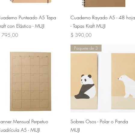
Vista rápida
Vista rápida
uaderno Punteado A5 Tapa
Cuaderno Rayado A5 - 48 hoja
raft con Elástico - MUJI
- Tapas Kraft MUJI
recio
Precio
 795,00
$ 390,00
Paquete de 3
Vista rápida
Vista rápida
lanner Mensual Perpetuo
Sobres Osos - Polar o Panda
uadrícula A5 - MUJI
MUJI