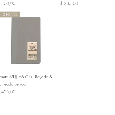
recio
Precio
 360,00
$ 285,00
40 HOJAS
Vista rápida
ibreta MUJI A6 Gris - Rayada &
unteada vertical
recio
 425,00