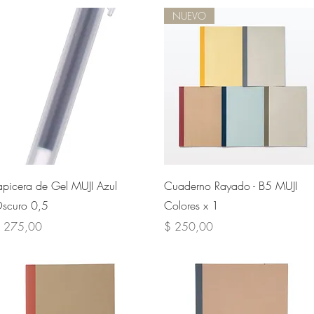
NUEVO
Vista rápida
Vista rápida
apicera de Gel MUJI Azul
Cuaderno Rayado - B5 MUJI
scuro 0,5
Colores x 1
recio
Precio
 275,00
$ 250,00