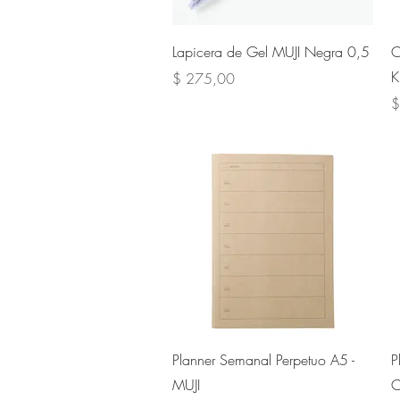
Vista rápida
Lapicera de Gel MUJI Negra 0,5
C
K
Precio
$ 275,00
P
$
Vista rápida
Planner Semanal Perpetuo A5 -
P
MUJI
C