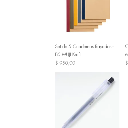
Vista rápida
Set de 5 Cuadernos Rayados -
C
B5 MUJI Kraft
M
Precio
P
$ 950,00
$